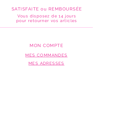
SATISFAITE ou REMBOURSÉE
Vous disposez de 14 jours
pour retourner vos articles
MON COMPTE
MES COMMANDES
MES ADRESSES
BESOIN D'AIDE
GARANTIES
TARIFS DE LIVRAISON / DELAIS
RETOURS & ÉCHANGES
MENTIONS LEGALES