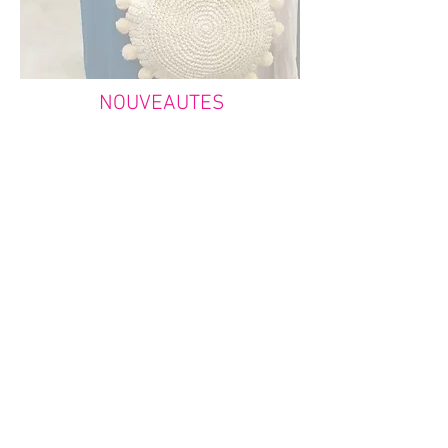
NOUVEAUTES
PAYEMENT SÉCURISÉ
Visa, Mastercard,
Carte bleue, Paypal
LIVRAISON OFFERTE
Dès 79€ d'achat en France
Dès 150€ d'achat en Belgique