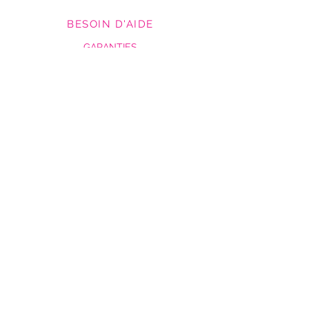
BESOIN D'AIDE
GARANTIES
TARIFS DE LIVRAISON / DELAIS
RETOURS & ÉCHANGES
MENTIONS LEGALES
NOS ADRESSES
ANNECY
LYON
ALBERTVILLE
VENTE EN LIGNE
CONTACT